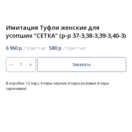
Имитация Туфли женские для
усопших "СЕТКА" (р-р 37-3,38-3,39-3,40-3)
6 960
р.
580
р.
/
12 pc
/
12 pc
Заказать
В коробке: 12 пар,( 4 пары черные,4 пары розовые,4 пары
сиреневые)