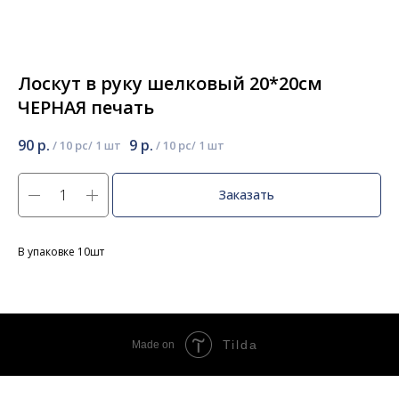
Лоскут в руку шелковый 20*20см
ЧЕРНАЯ печать
90
р.
9
р.
/
10 pc
/
10 pc
Заказать
В упаковке 10шт
Tilda
Made on