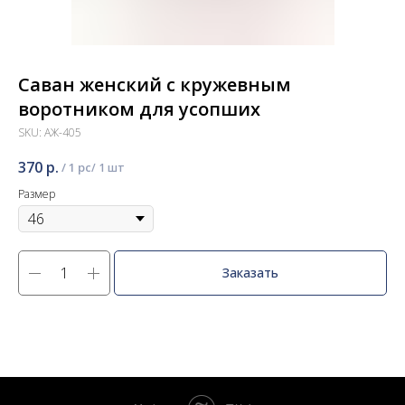
Саван женский с кружевным
воротником для усопших
SKU:
АЖ-405
370
р.
/
1 pc
Размер
Заказать