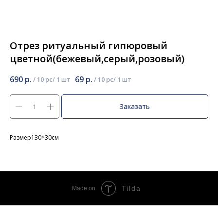
Отрез ритуальный гипюровый
цветной(бежевый,серый,розовый)
690
р.
69
р.
/
10 pc
/
10 pc
Заказать
Размер130*30см
Tilda
Made on