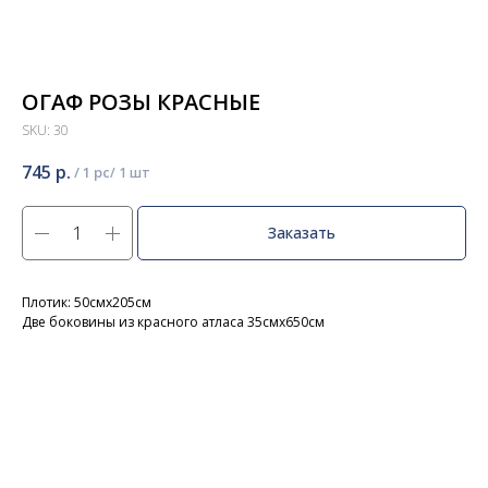
ОГАФ РОЗЫ КРАСНЫЕ
SKU:
30
745
р.
/
1 pc
Заказать
Плотик: 50смх205см
Две боковины из красного атласа 35смх650см