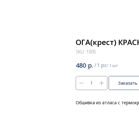
ОГА(крест) КРА
SKU:
1005
р.
480
/
1 pc
Заказать
Обшивка из атласа с термок