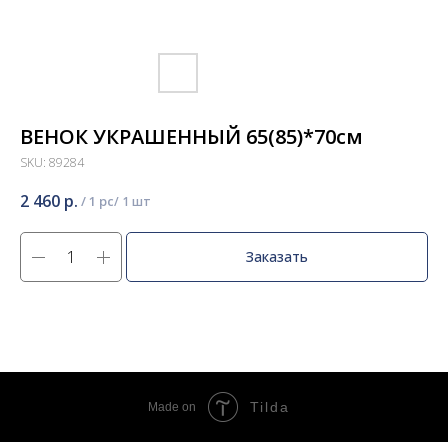
ВЕНОК УКРАШЕННЫЙ 65(85)*70см
SKU:
89284
2 460
р.
/
1 pc
Заказать
Tilda
Made on