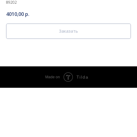
89202
4010,00
р.
Заказать
Tilda
Made on