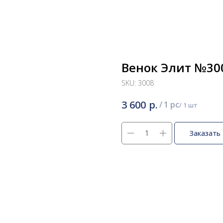
Венок Элит №300
SKU:
3008
р.
3 600
/
1 pc
Заказать