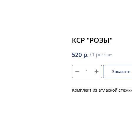
КСР "РОЗЫ"
р.
520
/
1 pc
Заказать
Комплект из атласной стежк