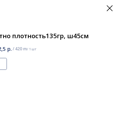
тно плотность135гр, ш45см
р.
2,5
/
420 m