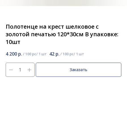
Полотенце на крест шелковое с
золотой печатью 120*30см В упаковке:
10шт
4 200
р.
42
р.
/
100 pc
/
100 pc
Заказать