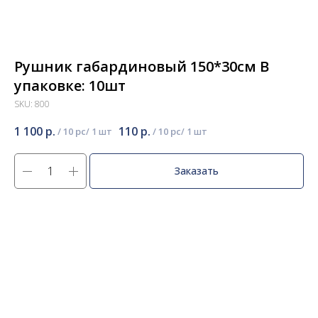
Рушник габардиновый 150*30см В
упаковке: 10шт
SKU:
800
1 100
р.
110
р.
/
10 pc
/
10 pc
Заказать