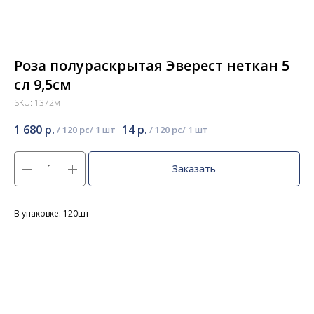
Роза полураскрытая Эверест неткан 5
сл 9,5см
SKU:
1372м
1 680
р.
14
р.
/
120 pc
/
120 pc
Заказать
В упаковке: 120шт