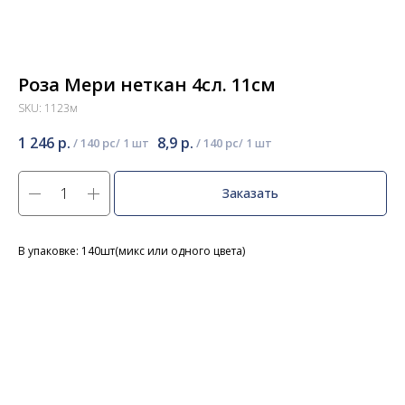
Роза Мери неткан 4сл. 11см
SKU:
1123м
1 246
р.
8,9
р.
/
140 pc
/
140 pc
Заказать
В упаковке: 140шт(микс или одного цвета)