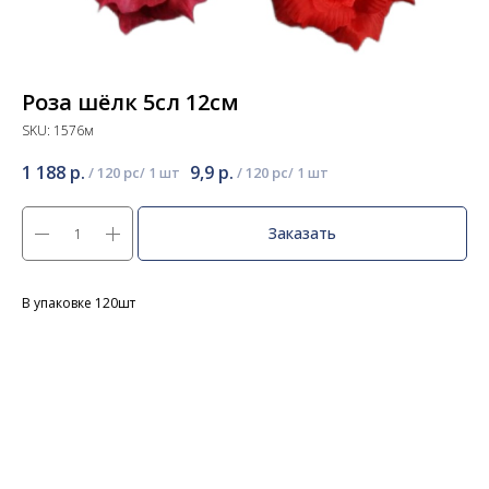
Роза шёлк 5сл 12см
SKU:
1576м
1 188
р.
9,9
р.
/
120 pc
/
120 pc
Заказать
В упаковке 120шт