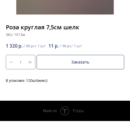
Роза круглая 7,5см шелк
SKU:
1013м
1 320
р.
11
р.
/
90 pc
/
90 pc
Заказать
В упаковке: 120шт(микс)
Tilda
Made on