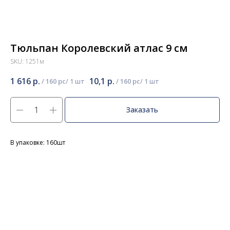
Тюльпан Королевский атлас 9 см
SKU:
1251м
1 616
р.
10,1
р.
/
160 pc
/
160 pc
Заказать
В упаковке: 160шт