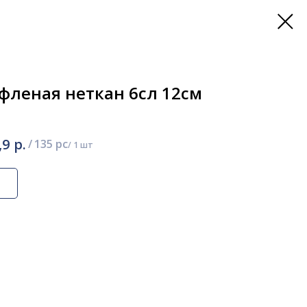
фленая неткан 6сл 12см
р.
,9
/
135 pc