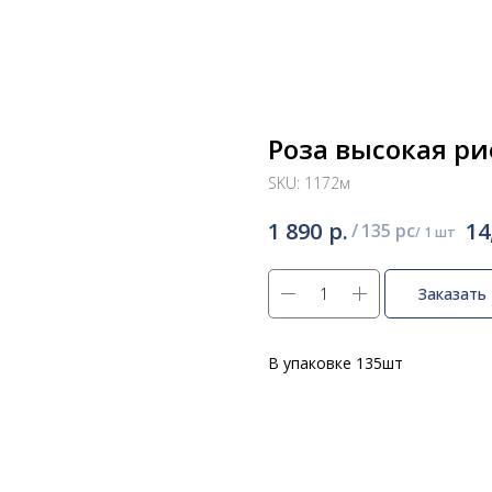
Роза высокая ри
SKU:
1172м
р.
1 890
14
/
135 pc
Заказать
В упаковке 135шт