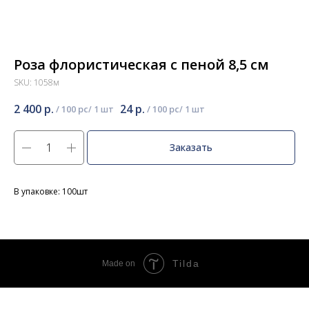
Роза флористическая с пеной 8,5 см
SKU:
1058м
2 400
р.
24
р.
/
100 pc
/
100 pc
Заказать
В упаковке: 100шт
Tilda
Made on