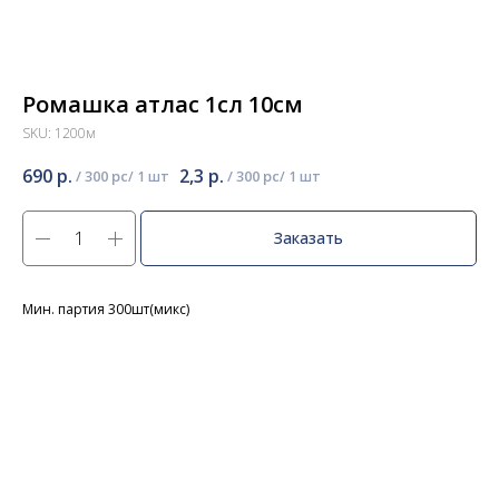
Ромашка атлас 1сл 10см
SKU:
1200м
690
р.
2,3
р.
/
300 pc
/
300 pc
Заказать
Мин. партия 300шт(микс)