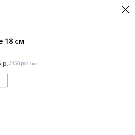
е 18 см
р.
5
/
150 pc