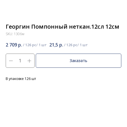
Георгин Помпонный неткан.12сл 12см
SKU:
1306м
2 709
р.
21,5
р.
/
126 pc
/
126 pc
Заказать
В упаковке 126 шт