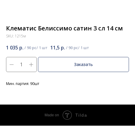
Клематис Белиссимо сатин 3 сл 14 см
SKU:
1215м
1 035
р.
11,5
р.
/
90 pc
/
90 pc
Заказать
Мин. партия: 90шт
Tilda
Made on