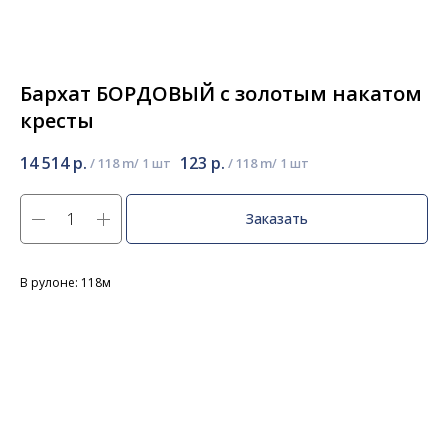
Бархат БОРДОВЫЙ с золотым накатом
кресты
14 514
р.
123
р.
/
118 m
/
118 m
Заказать
В рулоне: 118м