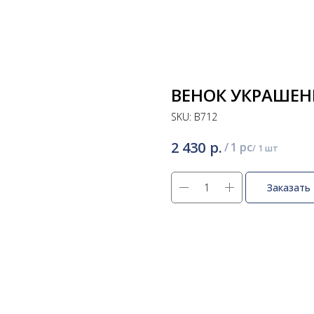
ВЕНОК УКРАШЕН
SKU:
В712
р.
2 430
/
1 pc
Заказать