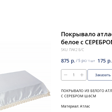
Покрывало атла
белое с СЕРЕБР
SKU:
ПАК2 Б/С
р.
р.
875
175
/
5 pc
Заказать
ПОКРЫВАЛО ИЗ БЕЛОГО АТ
С СЕРЕБРОМ Ш.6СМ
Материал: Атлас