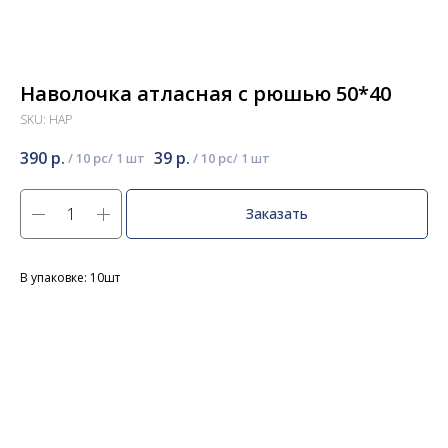
Наволочка атласная с рюшью 50*40
SKU:
НАР
390
р.
39
р.
/
10 pc
/
10 pc
Заказать
В упаковке: 10шт