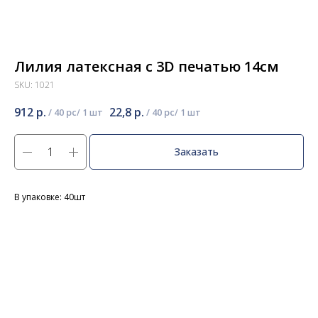
Лилия латексная с 3D печатью 14см
SKU:
1021
912
р.
22,8
р.
/
40 pc
/
40 pc
Заказать
В упаковке: 40шт