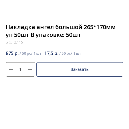
Накладка ангел большой 265*170мм
уп 50шт В упаковке: 50шт
SKU:
2.115
875
р.
17,5
р.
/
50 pc
/
50 pc
Заказать