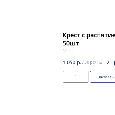
Крест с распяти
50шт
SKU:
1.1
р.
1 050
21
/
50 pc
Заказать