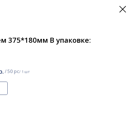
ем 375*180мм В упаковке:
р.
/
50 pc