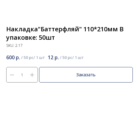
Накладка"Баттерфляй" 110*210мм В
упаковке: 50шт
SKU:
2.17
600
р.
12
р.
/
50 pc
/
50 pc
Заказать