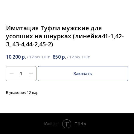
Имитация Туфли мужские для
усопших на шнурках (линейка41-1,42-
3, 43-4,44-2,45-2)
10 200
р.
850
р.
/
12 pc
/
12 pc
Заказать
В упаковке: 12 пар
Tilda
Made on