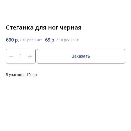
Стеганка для ног черная
690
р.
69
р.
/
10 pc
/
10 pc
Заказать
В упаковке: 10пар