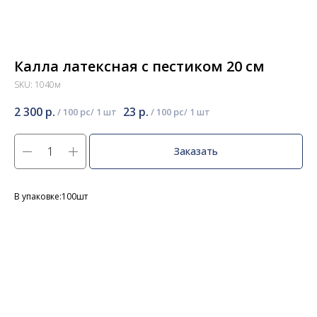
Калла латексная с пестиком 20 см
SKU:
1040м
2 300
р.
23
р.
/
100 pc
/
100 pc
Заказать
В упаковке:100шт