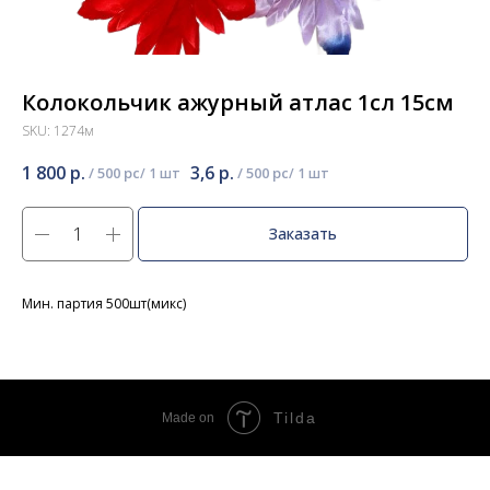
Колокольчик ажурный атлас 1сл 15см
SKU:
1274м
1 800
р.
3,6
р.
/
500 pc
/
500 pc
Заказать
Мин. партия 500шт(микс)
Tilda
Made on