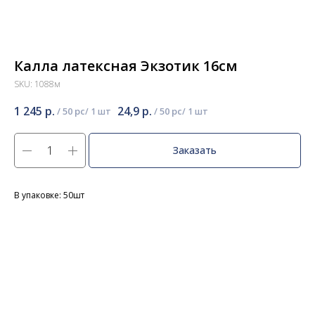
Калла латексная Экзотик 16см
SKU:
1088м
1 245
р.
24,9
р.
/
50 pc
/
50 pc
Заказать
В упаковке: 50шт