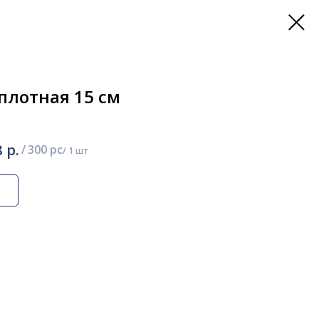
плотная 15 см
р.
8
/
300 pc