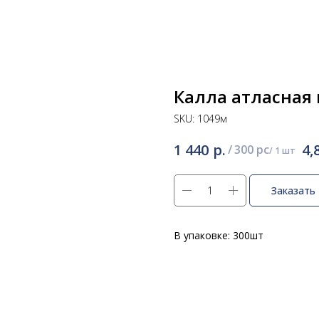
Калла атласная 
SKU:
1049м
р.
1 440
4,
/
300 pc
Заказать
В упаковке: 300шт