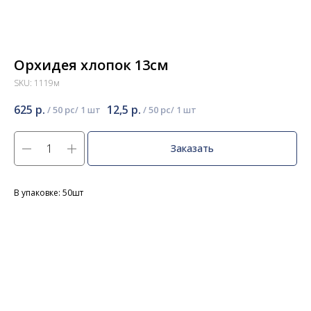
Орхидея хлопок 13см
SKU:
1119м
625
р.
12,5
р.
/
50 pc
/
50 pc
Заказать
В упаковке: 50шт