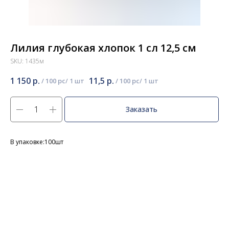
Лилия глубокая хлопок 1 сл 12,5 см
SKU:
1435м
1 150
р.
11,5
р.
/
100 pc
/
100 pc
Заказать
В упаковке:100шт