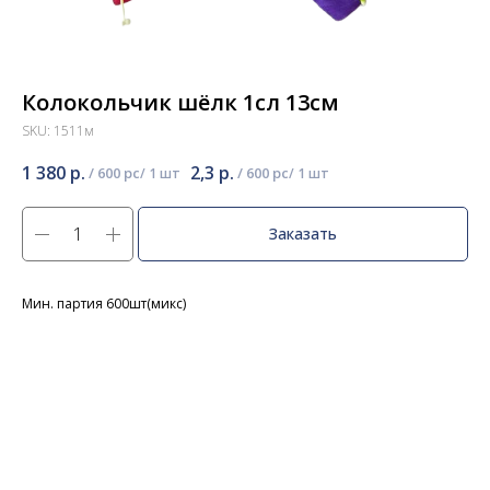
Колокольчик шёлк 1сл 13см
SKU:
1511м
1 380
р.
2,3
р.
/
600 pc
/
600 pc
Заказать
Мин. партия 600шт(микс)