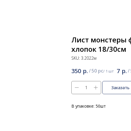
Лист монстеры 
хлопок 18/30см
SKU:
3.2022м
р.
р.
350
7
/
50 pc
/
Заказать
В упаковке: 50шт