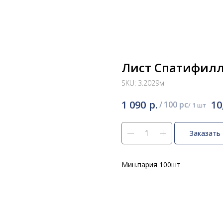
Лист Спатифилл
SKU:
3.2029м
р.
1 090
10
/
100 pc
Заказать
Мин.пария 100шт