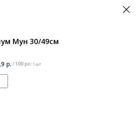
ум Мун 30/49см
р.
,9
/
100 pc