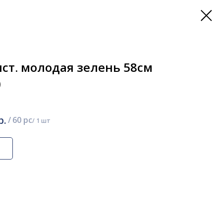
ист. молодая зелень 58см
)
р.
/
60 pc