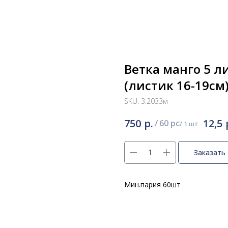
Ветка манго 5 л
(листик 16-19см
SKU:
3.2033м
р.
750
12,5
/
60 pc
Заказать
Мин.пария 60шт