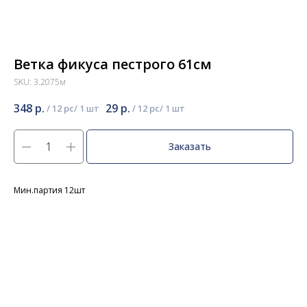
Ветка фикуса пестрого 61см
SKU:
3.2075м
348
р.
29
р.
/
12 pc
/
12 pc
Заказать
Мин.партия 12шт