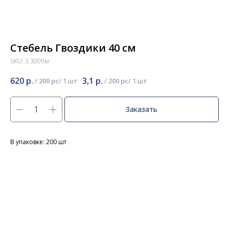
Стебель Гвоздики 40 см
SKU:
3.3009м
620
р.
3,1
р.
/
200 pc
/
200 pc
Заказать
В упаковке: 200 шт