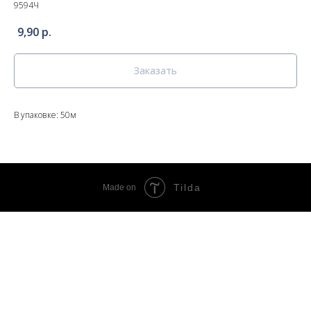
9594Ч
9,90
р.
Заказать
В упаковке: 50м
Tilda
Made on