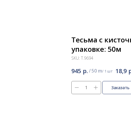
Тесьма с кисточ
упаковке: 50м
SKU:
Т.9694
р.
р
945
18,9
/
50 m
Заказать