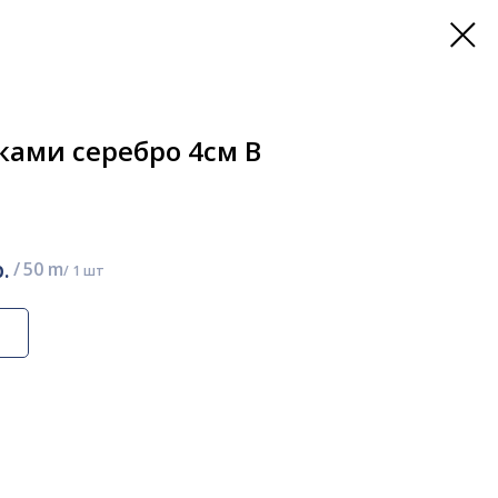
ками серебро 4см В
.
/
50 m