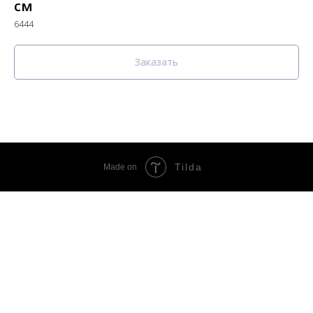
см
6444
Заказать
Tilda
Made on