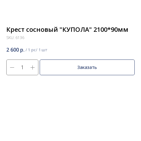
Крест сосновый "КУПОЛА" 2100*90мм
SKU:
6136
2 600
р.
/
1 pc
Заказать